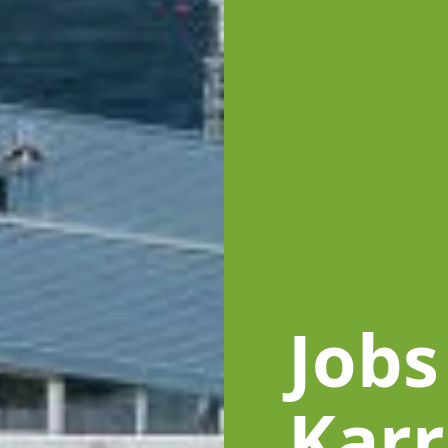
Jobs
Karr