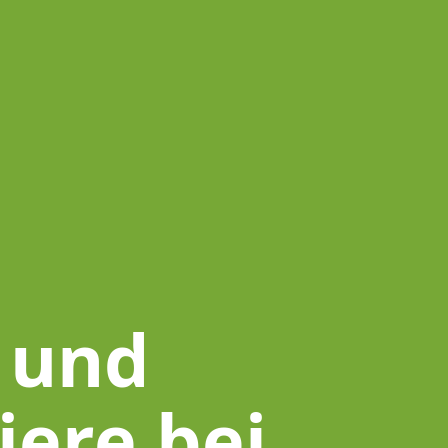
 und
iere bei